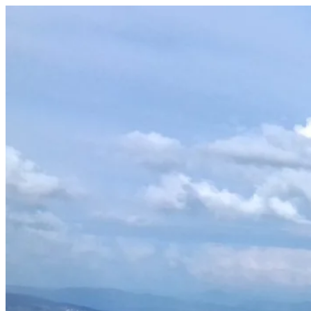
Prejsť
na
obsah