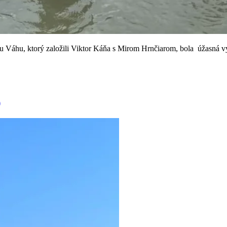
u Váhu, ktorý založili Viktor Káňa s Mirom Hrnčiarom, bola úžasná v
)