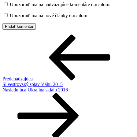
Upozorniť ma na nadväzujúce komentáre e-mailom.
Upozorniť ma na nové články e-mailom
Navigácia
Predchádzajúci
článok
v
článku
Predchádzajúca
Silvestrovský splav Váhu 2015
Ďalší
Nasledujúca
Ukrajina skialp 2016
článok