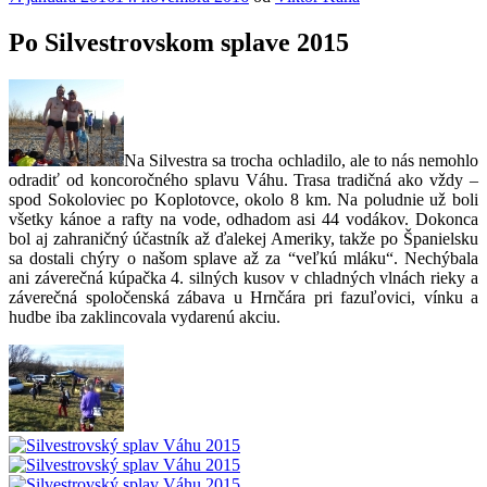
Po Silvestrovskom splave 2015
Na Silvestra sa trocha ochladilo, ale to nás nemohlo
odradiť od koncoročného splavu Váhu. Trasa tradičná ako vždy –
spod Sokoloviec po Koplotovce, okolo 8 km. Na poludnie už boli
všetky kánoe a rafty na vode, odhadom asi 44 vodákov. Dokonca
bol aj zahraničný účastník až ďalekej Ameriky, takže po Španielsku
sa dostali chýry o našom splave až za “veľkú mláku“. Nechýbala
ani záverečná kúpačka 4. silných kusov v chladných vlnách rieky a
záverečná spoločenská zábava u Hrnčára pri fazuľovici, vínku a
hudbe iba zaklincovala vydarenú akciu.