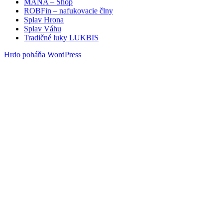
MANA – Shop
ROBFin – nafukovacie člny
Splav Hrona
Splav Váhu
Tradičné luky LUKBIS
Hrdo poháňa WordPress