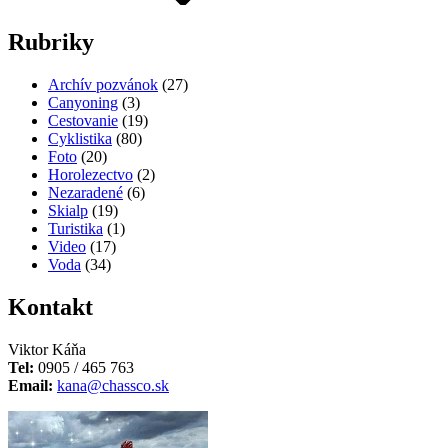
Rubriky
Archív pozvánok
(27)
Canyoning
(3)
Cestovanie
(19)
Cyklistika
(80)
Foto
(20)
Horolezectvo
(2)
Nezaradené
(6)
Skialp
(19)
Turistika
(1)
Video
(17)
Voda
(34)
Kontakt
Viktor Káňa
Tel:
0905 / 465 763
Email:
kana@chassco.sk