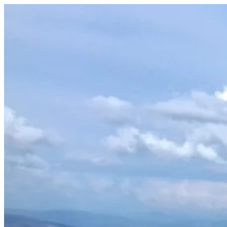
Prejsť
na
obsah