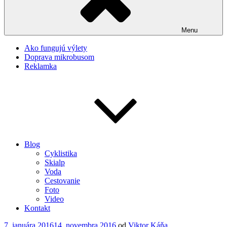
Menu
Ako fungujú výlety
Doprava mikrobusom
Reklamka
Blog
Cyklistika
Skialp
Voda
Cestovanie
Foto
Video
Kontakt
Publikované
7. januára 2016
14. novembra 2016
od
Viktor Káňa