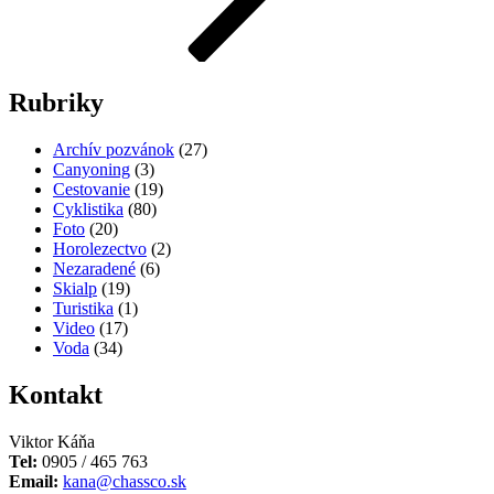
Rubriky
Archív pozvánok
(27)
Canyoning
(3)
Cestovanie
(19)
Cyklistika
(80)
Foto
(20)
Horolezectvo
(2)
Nezaradené
(6)
Skialp
(19)
Turistika
(1)
Video
(17)
Voda
(34)
Kontakt
Viktor Káňa
Tel:
0905 / 465 763
Email:
kana@chassco.sk