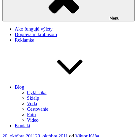
Menu
Ako fungujú výlety
Doprava mikrobusom
Reklamka
Blog
Cyklistika
Skialp
Voda
Cestovanie
Foto
Video
Kontakt
Publikované
20. októbra 2011
20. októbra 2011
od
Viktor Káňa