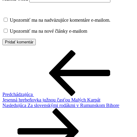
Upozorniť ma na nadväzujúce komentáre e-mailom.
Upozorniť ma na nové články e-mailom
Navigácia
Predchádzajúci
článok
v
článku
Predchádzajúca
Jesenná hrebeňovka južnou časťou Malých Karpát
Ďalší
Nasledujúca
Za slovenskými rodákmi v Rumunskom Bihore
článok