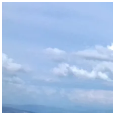
Prejsť
na
obsah