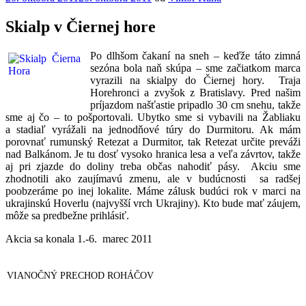
Skialp v Čiernej hore
Po dlhšom čakaní na sneh – keďže táto zimná
sezóna bola naň skúpa – sme začiatkom marca
vyrazili na skialpy do Čiernej hory. Traja
Horehronci a zvyšok z Bratislavy. Pred našim
príjazdom našťastie pripadlo 30 cm snehu, takže
sme aj čo – to pošportovali. Ubytko sme si vybavili na Žabliaku
a stadiaľ vyrážali na jednodňové túry do Durmitoru. Ak mám
porovnať rumunský Retezat a Durmitor, tak Retezat určite preváži
nad Balkánom. Je tu dosť vysoko hranica lesa a veľa závrtov, takže
aj pri zjazde do doliny treba občas nahodiť pásy. Akciu sme
zhodnotili ako zaujímavú zmenu, ale v budúcnosti sa radšej
poobzeráme po inej lokalite. Máme zálusk budúci rok v marci na
ukrajinskú Hoverlu (najvyšší vrch Ukrajiny). Kto bude mať záujem,
môže sa predbežne prihlásiť.
Akcia sa konala 1.-6. marec 2011
VIANOČNÝ PRECHOD ROHÁČOV