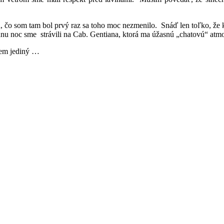
 čo som tam bol prvý raz sa toho moc nezmenilo. Snáď len toľko, že krá
ednu noc sme strávili na Cab. Gentiana, ktorá ma úžasnú „chatovú“ atmo
udem jediný …