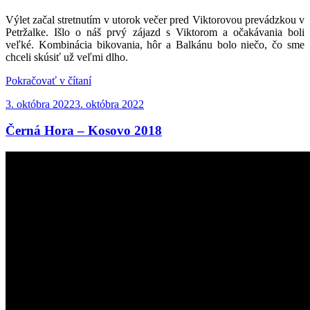
Výlet začal stretnutím v utorok večer pred Viktorovou prevádzkou v
Petržalke. Išlo o náš prvý zájazd s Viktorom a očakávania boli
veľké. Kombinácia bikovania, hôr a Balkánu bolo niečo, čo sme
chceli skúsiť už veľmi dlho.
„Bajkovačka
Pokračovať v čítaní
v Bosne
Publikované
3. októbra 2022
3. októbra 2022
a Hercegovine
(okolie
Černá Hora – Kosovo 2018
Bjelašnice)“