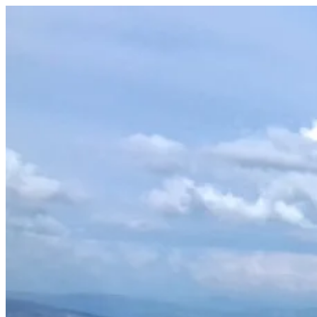
Prejsť
na
obsah