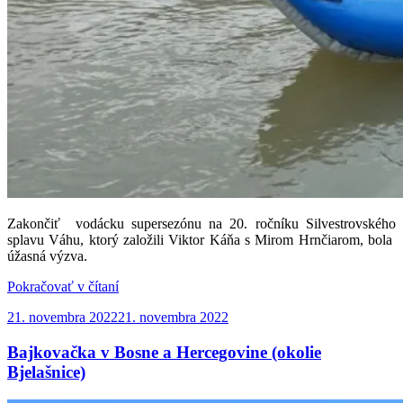
Zakončiť vodácku supersezónu na 20. ročníku Silvestrovského
splavu Váhu, ktorý založili Viktor Káňa s Mirom Hrnčiarom, bola
úžasná výzva.
„Silvestrovský
Pokračovať v čítaní
splav
Publikované
21. novembra 2022
21. novembra 2022
Váhu
2023“
Bajkovačka v Bosne a Hercegovine (okolie
Bjelašnice)