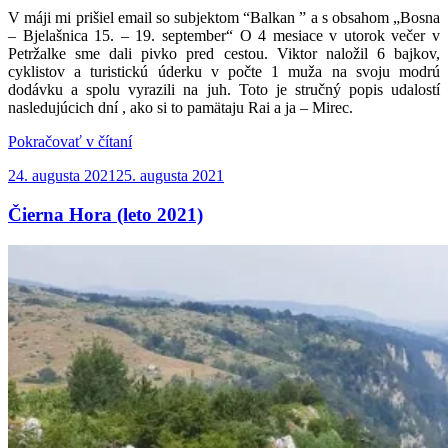
V máji mi prišiel email so subjektom “Balkan ” a s obsahom „Bosna
– Bjelašnica 15. – 19. september“ O 4 mesiace v utorok večer v
Petržalke sme dali pivko pred cestou. Viktor naložil 6 bajkov,
cyklistov a turistickú úderku v počte 1 muža na svoju modrú
dodávku a spolu vyrazili na juh. Toto je stručný popis udalostí
nasledujúcich dní , ako si to pamätaju Rai a ja – Mirec.
„Bosna –
Pokračovať v čítaní
Bjelašnica:
Publikované
24. augusta 2021
25. augusta 2021
15.
–
Čierna Hora (leto 2021)
19.
september“