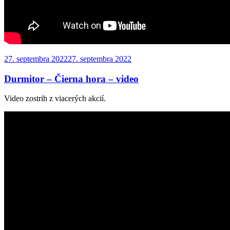
Publikované
27. septembra 2022
27. septembra 2022
Durmitor – Čierna hora – video
Video zostrih z viacerých akcií.