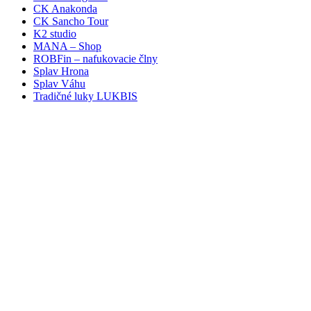
CK Anakonda
CK Sancho Tour
K2 studio
MANA – Shop
ROBFin – nafukovacie člny
Splav Hrona
Splav Váhu
Tradičné luky LUKBIS
Loading
new
page