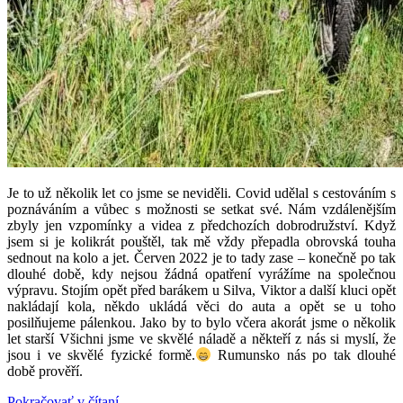
Je to už několik let co jsme se neviděli. Covid udělal s cestováním s
poznáváním a vůbec s možnosti se setkat své. Nám vzdálenějším
zbyly jen vzpomínky a videa z předchozích dobrodružství. Když
jsem si je kolikrát pouštěl, tak mě vždy přepadla obrovská touha
sednout na kolo a jet. Červen 2022 je to tady zase – konečně po tak
dlouhé době, kdy nejsou žádná opatření vyrážíme na společnou
výpravu. Stojím opět před barákem u Silva, Viktor a další kluci opět
nakládají kola, někdo ukládá věci do auta a opět se u toho
posilňujeme pálenkou. Jako by to bylo včera akorát jsme o několik
let starší Všichni jsme ve skvělé náladě a někteří z nás si myslí, že
jsou i ve skvělé fyzické formě.
Rumunsko nás po tak dlouhé
době prověří.
„Rumunsko
Pokračovať v čítaní