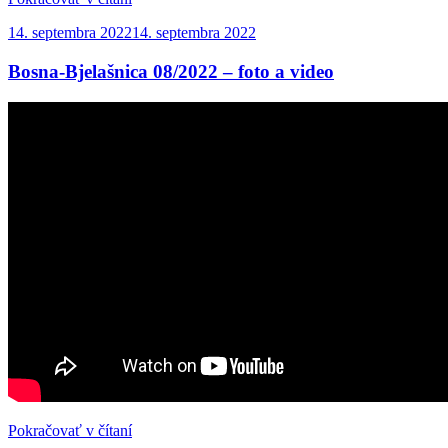
06/2022“
Publikované
14. septembra 2022
14. septembra 2022
Bosna-Bjelašnica 08/2022 – foto a video
„Bosna-
Pokračovať v čítaní
Bjelašnica