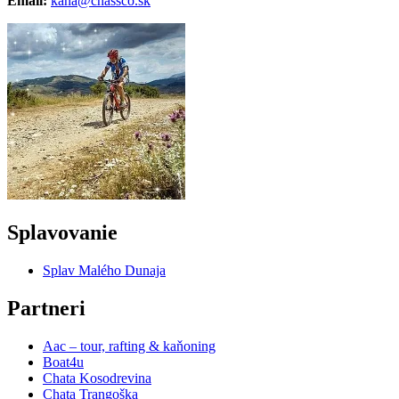
Email:
kana@chassco.sk
Splavovanie
Splav Malého Dunaja
Partneri
Aac – tour, rafting & kaňoning
Boat4u
Chata Kosodrevina
Chata Trangoška