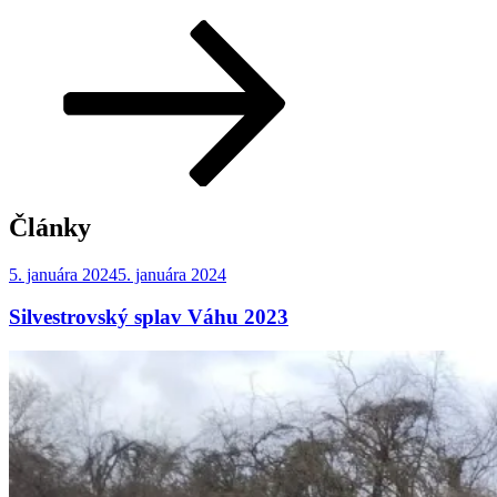
Posunúť
dolu
na
obsah
Články
Publikované
5. januára 2024
5. januára 2024
Silvestrovský splav Váhu 2023