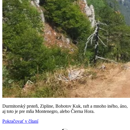
Durmitorský prsteň, Zipline, Bobotov Kuk, raft a mnoho iného, áno,
aj toto je pre mňa Montenegro, alebo Čierna Hora.
„Čierna
Pokračovať v čítaní
Hora