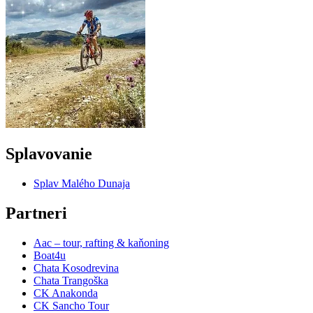
Splavovanie
Splav Malého Dunaja
Partneri
Aac – tour, rafting & kaňoning
Boat4u
Chata Kosodrevina
Chata Trangoška
CK Anakonda
CK Sancho Tour