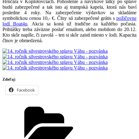
Hrnčára v Koplotovciach. Pohostenie a návykové látky po splave
budú zabezpečené a tak isto aj trampská kapela, ktorá nás baví
posledne 4 roky. Na zabezpečenie výdavkov sa skladáme
symbolickou cenou 10,- €. Člny sú zabezpečené grátis s
požičovne
lodí Boat4u
. Akcia sa koná už tradične za každého počasia.
Prihlášky treba záväzne poslať emailom, alebo mobilom do 20.12.
Kto skôr napíše, či zavolá – ten si skôr zaistí miesto v lodi. Kapacita
člnov je obmedzená.
Zdieľaj:
Facebook
Kategórie