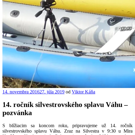
Publikované
14. novembra 2016
27. júla 2019
od
Viktor Káňa
14. ročník silvestrovského splavu Váhu –
pozvánka
S blížiacim sa koncom roku, pripravujeme už 14. ročník
silvestrovského splavu Váhu. Zraz na Silvestra v 9:30 u Mira