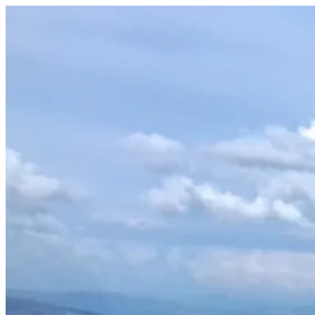
Prejsť
na
obsah