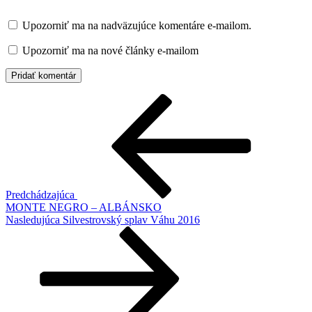
Upozorniť ma na nadväzujúce komentáre e-mailom.
Upozorniť ma na nové články e-mailom
Navigácia
Predchádzajúci
článok
v
článku
Predchádzajúca
MONTE NEGRO – ALBÁNSKO
Ďalší
Nasledujúca
Silvestrovský splav Váhu 2016
článok