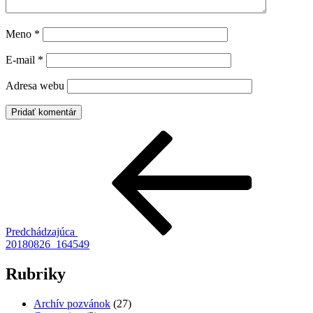
Meno
*
E-mail
*
Adresa webu
Navigácia
Predchádzajúci
článok
v
článku
Predchádzajúca
20180826_164549
Rubriky
Archív pozvánok
(27)