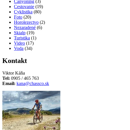
Canyoning
(3)
Cestovanie
(19)
Cyklistika
(80)
Foto
(20)
Horolezectvo
(2)
Nezaradené
(6)
Skialp
(19)
Turistika
(1)
Video
(17)
Voda
(34)
Kontakt
Viktor Káňa
Tel:
0905 / 465 763
Email:
kana@chassco.sk