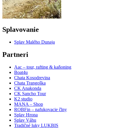
Splavovanie
Splav Malého Dunaja
Partneri
Aac – tour, rafting & kaňoning
Boat4u
Chata Kosodrevina
Chata Trangoška
CK Anakonda
CK Sancho Tour
K2 studio
MANA – Shop
ROBFin – nafukovacie člny
Splav Hrona
Splav Váhu
Tradičné luky LUKBIS