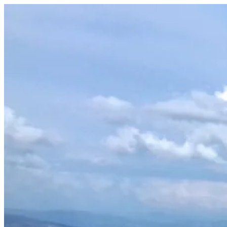
Prejsť
na
obsah