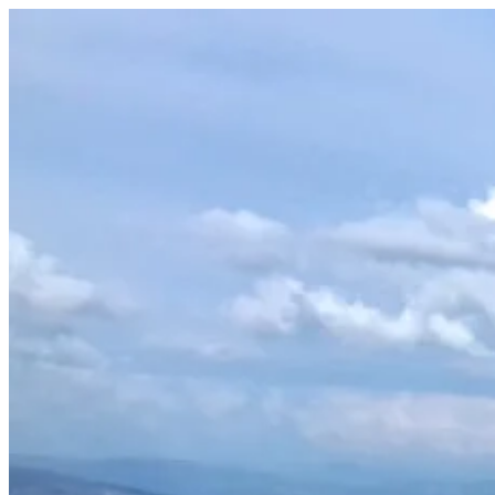
Prejsť
na
obsah