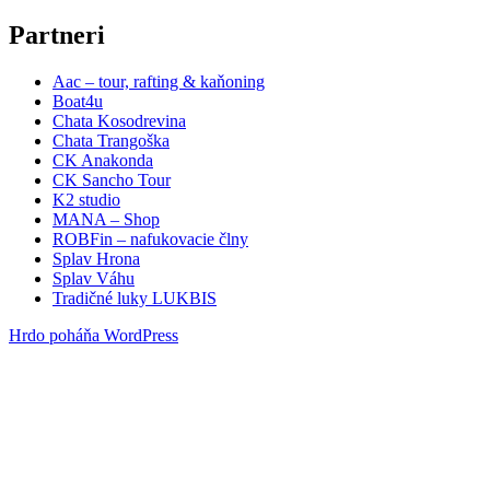
Partneri
Aac – tour, rafting & kaňoning
Boat4u
Chata Kosodrevina
Chata Trangoška
CK Anakonda
CK Sancho Tour
K2 studio
MANA – Shop
ROBFin – nafukovacie člny
Splav Hrona
Splav Váhu
Tradičné luky LUKBIS
Hrdo poháňa WordPress