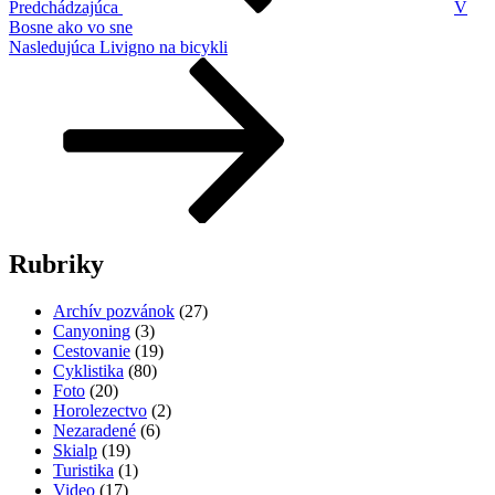
Predchádzajúca
V
Bosne ako vo sne
Ďalší
Nasledujúca
Livigno na bicykli
článok
Rubriky
Archív pozvánok
(27)
Canyoning
(3)
Cestovanie
(19)
Cyklistika
(80)
Foto
(20)
Horolezectvo
(2)
Nezaradené
(6)
Skialp
(19)
Turistika
(1)
Video
(17)