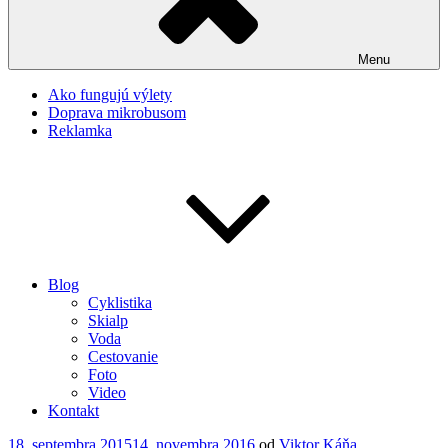
Menu
Ako fungujú výlety
Doprava mikrobusom
Reklamka
Blog
Cyklistika
Skialp
Voda
Cestovanie
Foto
Video
Kontakt
Publikované
18. septembra 2015
14. novembra 2016
od
Viktor Káňa