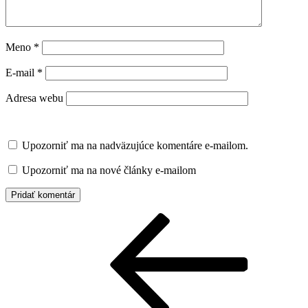
Meno
*
E-mail
*
Adresa webu
Upozorniť ma na nadväzujúce komentáre e-mailom.
Upozorniť ma na nové články e-mailom
Navigácia
Predchádzajúci
článok
v
článku