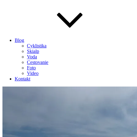
Blog
Cyklistika
Skialp
Voda
Cestovanie
Foto
Video
Kontakt