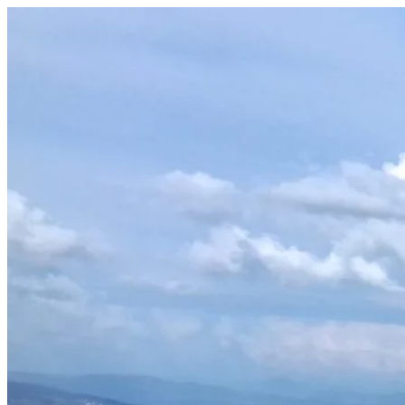
Prejsť
na
obsah