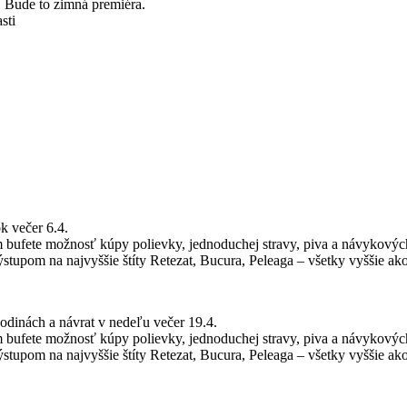
 Bude to zimná premiéra.
sti
k večer 6.4.
 bufete možnosť kúpy polievky, jednoduchej stravy, piva a návykovýc
stupom na najvyššie štíty Retezat, Bucura, Peleaga – všetky vyššie a
odinách a návrat v nedeľu večer 19.4.
 bufete možnosť kúpy polievky, jednoduchej stravy, piva a návykovýc
stupom na najvyššie štíty Retezat, Bucura, Peleaga – všetky vyššie a