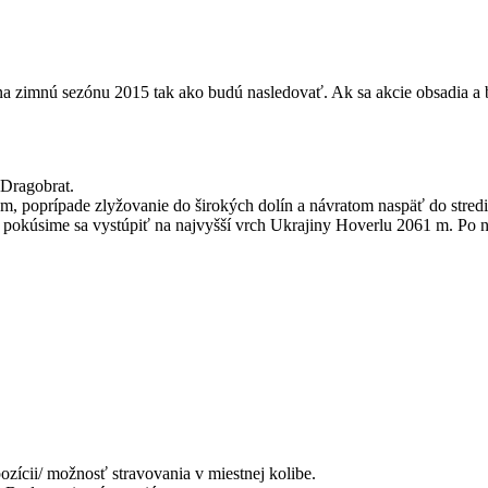
na zimnú sezónu 2015 tak ako budú nasledovať. Ak sa akcie obsadia a 
 Dragobrat.
m, poprípade zlyžovanie do širokých dolín a návratom naspäť do stredi
 pokúsime sa vystúpiť na najvyšší vrch Ukrajiny Hoverlu 2061 m. Po n
zícii/ možnosť stravovania v miestnej kolibe.