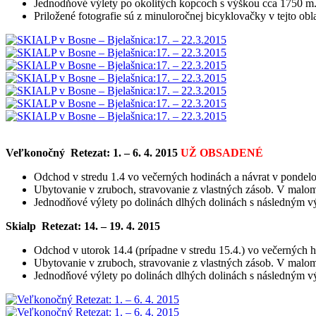
Jednodňové výlety po okolitých kopcoch s výškou cca 1750 m.
Priložené fotografie sú z minuloročnej bicyklovačky v tejto obla
Veľkonočný Retezat: 1. – 6. 4. 2015
UŽ OBSADENÉ
Odchod v stredu 1.4 vo večerných hodinách a návrat v pondelo
Ubytovanie v zruboch, stravovanie z vlastných zásob. V malom
Jednodňové výlety po dolinách dlhých dolinách s následným vý
Skialp Retezat: 14. – 19. 4. 2015
Odchod v utorok 14.4 (prípadne v stredu 15.4.) vo večerných h
Ubytovanie v zruboch, stravovanie z vlastných zásob. V malom
Jednodňové výlety po dolinách dlhých dolinách s následným vý