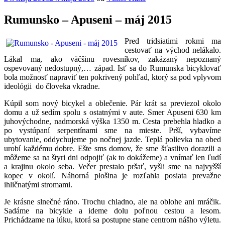
Rumunsko – Apuseni – máj 2015
Pred tridsiatimi rokmi ma
cestovať na východ nelákalo.
Lákal ma, ako väčšinu rovesníkov, zakázaný nepoznaný
ospevovaný nedostupný,… západ. Isť sa do Rumunska bicyklovať
bola možnosť napraviť ten pokrivený pohľad, ktorý sa pod vplyvom
ideológii do človeka vkradne.
Kúpil som nový bicykel a oblečenie. Pár krát sa previezol okolo
domu a už sedím spolu s ostatnými v aute. Smer Apuseni 630 km
juhovýchodne, nadmorská výška 1350 m. Cesta prebehla hladko a
po vystúpaní serpentínami sme na mieste. Prší, vybavíme
ubytovanie, oddychujeme po nočnej jazde. Teplá polievka na obed
urobí každému dobre. Ešte sms domov, že sme šťastlivo dorazili a
môžeme sa na štyri dni odpojiť (ak to dokážeme) a vnímať len ľudí
a krajinu okolo seba. Večer prestalo pršať, vyšli sme na najvyšší
kopec v okolí. Náhorná plošina je rozľahla posiata prevažne
ihličnatými stromami.
Je krásne slnečné ráno. Trochu chladno, ale na oblohe ani mráčik.
Sadáme na bicykle a ideme dolu poľnou cestou a lesom.
Prichádzame na lúku, ktorá sa postupne stane centrom nášho výletu.