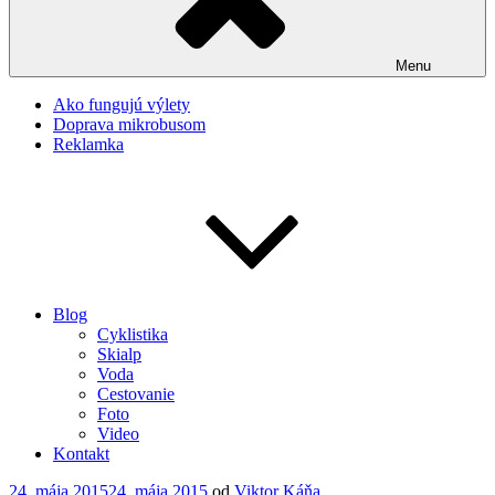
Menu
Ako fungujú výlety
Doprava mikrobusom
Reklamka
Blog
Cyklistika
Skialp
Voda
Cestovanie
Foto
Video
Kontakt
Publikované
24. mája 2015
24. mája 2015
od
Viktor Káňa