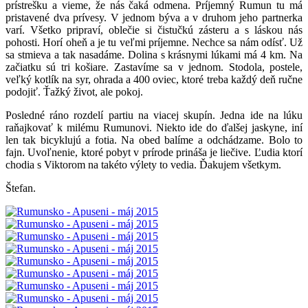
prístrešku a vieme, že nás čaká odmena. Príjemný Rumun tu má
pristavené dva prívesy. V jednom býva a v druhom jeho partnerka
varí. Všetko pripraví, oblečie si čistučkú zásteru a s láskou nás
pohosti. Horí oheň a je tu veľmi príjemne. Nechce sa nám odísť. Už
sa stmieva a tak nasadáme. Dolina s krásnymi lúkami má 4 km. Na
začiatku sú tri košiare. Zastavíme sa v jednom. Stodola, postele,
veľký kotlík na syr, ohrada a 400 oviec, ktoré treba každý deň ručne
podojiť. Ťažký život, ale pokoj.
Posledné ráno rozdelí partiu na viacej skupín. Jedna ide na lúku
raňajkovať k milému Rumunovi. Niekto ide do ďalšej jaskyne, iní
len tak bicyklujú a fotia. Na obed balíme a odchádzame. Bolo to
fajn. Uvoľnenie, ktoré pobyt v prírode prináša je liečive. Ľudia ktorí
chodia s Viktorom na takéto výlety to vedia. Ďakujem všetkym.
Štefan.