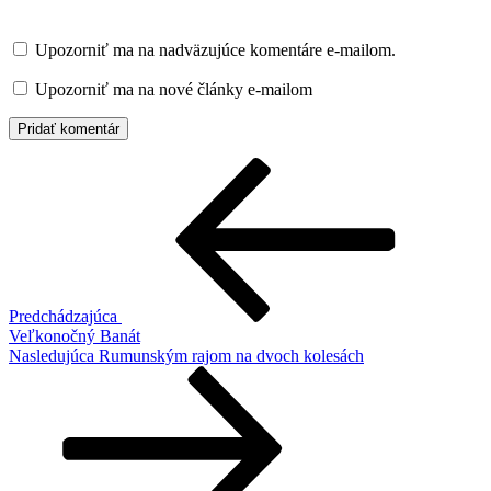
Upozorniť ma na nadväzujúce komentáre e-mailom.
Upozorniť ma na nové články e-mailom
Navigácia
Predchádzajúci
článok
v
článku
Predchádzajúca
Veľkonočný Banát
Ďalší
Nasledujúca
Rumunským rajom na dvoch kolesách
článok