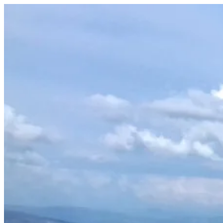
Prejsť
na
obsah