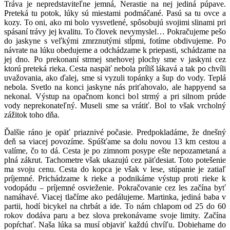
Tráva je nepredstaviteľne jemná, Nerastie na nej jediná púpave.
Preteká tu potok, lúky sú miestami podmáčané. Pasú sa tu ovce a
kozy. To oni, ako mi bolo vysvetlené, spôsobujú svojimi slinami pri
spásaní trávy jej kvalitu. To človek nevymyslel… Pokračujeme pešo
do jaskyne s veľkými zmrznutými stĺpmi, fotíme obdivujeme. Po
návrate na lúku obedujeme a odchádzame k priepasti, schádzame na
jej dno. Po prekonaní strmej snehovej plochy sme v jaskyni cez
ktorú preteká rieka. Cesta naspäť nebola príliš lákavá a tak po chvíli
uvažovania, ako ďalej, sme si vyzuli topánky a šup do vody. Teplá
nebola. Svetlo na konci jaskyne nás priťahovalo, ale happyend sa
nekonal. Výstup na opačnom konci bol strmý a pri silnom prúde
vody neprekonateľný. Museli sme sa vrátiť. Bol to však vrcholný
zážitok toho dňa.
Ďalšie ráno je opäť priaznivé počasie. Predpokladáme, že dnešný
deň sa viacej povozíme. Spúšťame sa dolu novou 13 km cestou a
valíme, čo to dá. Cesta je po zimnom posype ešte nepozametaná a
plná zákrut. Tachometre však ukazujú cez päťdesiat. Toto potešenie
ma svoju cenu. Cesta do kopca je však v lese, stúpanie je zatiaľ
príjemné. Prichádzame k rieke a podnikáme výstup proti rieke k
vodopádu – príjemné osvieženie. Pokračovanie cez les začína byť
namáhavé. Viacej tlačíme ako pedálujeme. Martinka, jediná baba v
partii, hodí bicykel na chrbát a ide. To nám chlapom od 25 do 60
rokov dodáva paru a bez slova prekonávame svoje limity. Začína
popŕchať. Naša lúka sa musí objaviť každú chvíľu. Dobiehame do