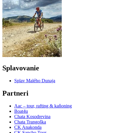
Splavovanie
Splav Malého Dunaja
Partneri
Aac – tour, rafting & kaňoning
Boat4u
Chata Kosodrevina
Chata Trangoška
CK Anakonda
CK Sancho Tour