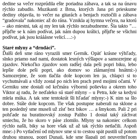
dedine sa večer rozprúdila ešte poriadna zábava, a tak sa na únavu
rýchlo zabudlo. Muzikanti z Brna, ktorých Jana pri prieskume
dediny objavila, to večer na gitarách a benjach roztočili a zábava
“gradovala” nakoniec až do rána. Vznikla aj hymna večera, na ktorú
– ako miestni, tak aj my len tak rýchlo nezabudneme. Šla takto ”…
příjďte se k nám podívat, jak nám dupou králici, příjďte se všichni
podívat, jak jsou krááásne velicí….:-)
Staré mlyny a “drndáci”.
Ďalši deň sme ráno vyrazili smer Gernik. Opäť krásne výhľady,
slnko priamo nad nami, dostatok lesných výšlapov a samozrejme aj
zjazdov. Niekoľko zjazdov som radšej dala peši popri biku, lebo
lepšie dole peši popri, ako domov so zlámanými hnátmi:-)
Samozrejme, že som tlačila dole kopcom len ja, chlapci si to
vychutnávali a vždy zostal po nich len prach pred mojimi očami. V
Gerniku sme dostali od krčmára výbornú polievku a okrem toho
Viktor aj radu, že neďaleko sú staré mlyny – u Petra, kde sa kedysi
mlela múka. A tak sme tentokrát šli hľadať mlyny:-) K nim sa šlo
dobre. Stále dole kopcom. Tie však postupne naberali na sklone a
ten posledný sme museli už zísť bez bikov … a šmykom. Pali 2 pri
pohľade na buratinovský zostup Paliho 1 dostal taký záchvat
smiechu, že ho skoro v páse zlomilo. Mlyny sa nakoniec celkom
rýchlo našli, biky sa hore však už až tak rýchlo netlačili. Aspoň
mne:-) Po vytlačení od mlynov sme si to cestou spät pustili už potom
druhou stranou, popri Dunaji, kde sme šlapali pri neuveriteľnom