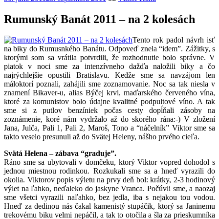
Rumunský Banát 2011 – na 2 kolesách
Tento rok padol návrh isť
na biky do Rumusnkého Banátu. Odpoveď znela “idem”. Zážitky, s
ktorými som sa vrátila potvrdili, že rozhodnutie bolo správne. V
piatok v noci sme za intenzívneho dažďa naložili biky a čo
najrýchlejšie opustili Bratislavu. Kedže sme sa navzájom len
máloktorí poznali, zahájili sme zoznamovanie. Noc sa tak niesla v
znamení Bikaver-u, alias Býčej krvi, maďarského červeného vína,
ktoré za komunistov bolo údajne kvalitné podpultové víno. A tak
sme si z putlov benzíniek počas cesty dopĺňali zásoby na
zoznámenie, koré nám vydržalo až do skorého rána:-) V zložení
Jana, Julča, Pali 1, Pali 2, Maroš, Tono a “náčelník” Viktor sme sa
takto veselo presunuli až do Svätej Heleny, nášho prvého cieľa.
Svätá Helena – zábava “graduje”.
Ráno sme sa ubytovali v domčeku, ktorý Viktor vopred dohodol s
jednou miestnou rodinkou. Rozkukali sme sa a hneď vyrazili do
okolia. Viktorov popis výletu na prvy deň bol: krátky, 2-3 hodinový
výlet na ľahko, neďaleko do jaskyne Vranca. Počúvli sme, a naozaj
sme všetci vyrazili naľahko, bez jedla, iba s nejakou tou vodou.
Hneď za dedinou nás čakal kamenistý stupáčik, ktorý sa Janinemu
trekovému biku velmi nepáčil, a tak to otočila a šla za prieskumníka