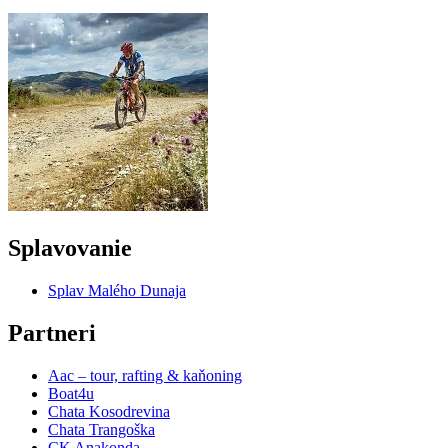
Splavovanie
Splav Malého Dunaja
Partneri
Aac – tour, rafting & kaňoning
Boat4u
Chata Kosodrevina
Chata Trangoška
CK Anakonda