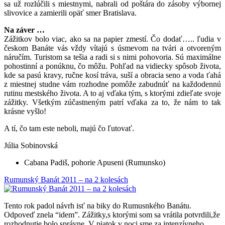
sa už rozlúčili s miestnymi, nabrali od poštára do zásoby výbornej
slivovice a zamierili opäť smer Bratislava.
Na záver …
Zážitkov bolo viac, ako sa na papier zmestí. Čo dodať….. ľudia v
českom Banáte vás vždy vítajú s úsmevom na tvári a otvoreným
náručím. Turistom sa tešia a radi si s nimi pohovoria. Sú maximálne
pohostinní a ponúknu, čo môžu. Pohľad na vidiecky spôsob života,
kde sa pasú kravy, ručne kosí tráva, suší a obracia seno a voda ťahá
z miestnej studne vám rozhodne pomôže zabudnúť na každodennú
rutinu mestského života. A to aj vďaka tým, s ktorými zdieľate svoje
zážitky. Všetkým zúčastneným patrí vďaka za to, že nám to tak
krásne vyšlo!
A tí, čo tam este neboli, majú čo ľutovať.
Júlia Sobinovská
Cabana Padiš, pohorie Apuseni (Rumunsko)
Rumunský Banát 2011 – na 2 kolesách
Tento rok padol návrh isť na biky do Rumusnkého Banátu.
Odpoveď znela “idem”. Zážitky,s ktorými som sa vrátila potvrdili,že
rozhodnutie bolo správne. V piatok v noci sme za intenzívneho