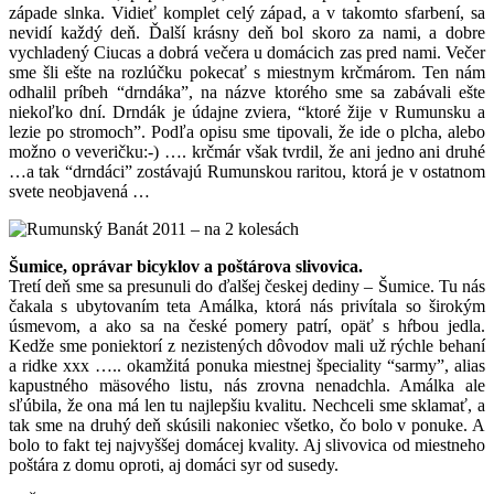
západe slnka. Vidieť komplet celý západ, a v takomto sfarbení, sa
nevidí každý deň. Ďalší krásny deň bol skoro za nami, a dobre
vychladený Ciucas a dobrá večera u domácich zas pred nami. Večer
sme šli ešte na rozlúčku pokecať s miestnym krčmárom. Ten nám
odhalil príbeh “drndáka”, na názve ktorého sme sa zabávali ešte
niekoľko dní. Drndák je údajne zviera, “ktoré žije v Rumunsku a
lezie po stromoch”. Podľa opisu sme tipovali, že ide o plcha, alebo
možno o veveričku:-) …. krčmár však tvrdil, že ani jedno ani druhé
…a tak “drndáci” zostávajú Rumunskou raritou, ktorá je v ostatnom
svete neobjavená …
Šumice, oprávar bicyklov a poštárova slivovica.
Tretí deň sme sa presunuli do ďalšej českej dediny – Šumice. Tu nás
čakala s ubytovaním teta Amálka, ktorá nás privítala so širokým
úsmevom, a ako sa na české pomery patrí, opäť s hŕbou jedla.
Kedže sme poniektorí z nezistených dôvodov mali už rýchle behaní
a ridke xxx ….. okamžitá ponuka miestnej špeciality “sarmy”, alias
kapustného mäsového listu, nás zrovna nenadchla. Amálka ale
sľúbila, že ona má len tu najlepšiu kvalitu. Nechceli sme sklamať, a
tak sme na druhý deň skúsili nakoniec všetko, čo bolo v ponuke. A
bolo to fakt tej najvyššej domácej kvality. Aj slivovica od miestneho
poštára z domu oproti, aj domáci syr od susedy.