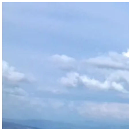
Prejsť
na
obsah