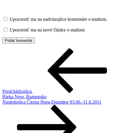
Upozorniť ma na nadväzujúce komentáre e-mailom.
Upozorniť ma na nové články e-mailom
Navigácia
Predchádzajúci
článok
v
článku
Predchádzajúca
Rieka Nera, Rumunsko
Ďalší
Nasledujúca
Čierna Hora-Durmitor 03.06.-11.6.2011
článok