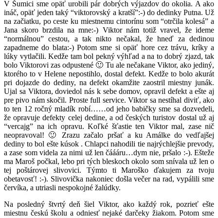
V Šumici sme opäť urobili pár dobrých výjazdov do okolia. A ako
ináč, opäť jeden taký “viktorovský a kratší”:-) do dedinky Putna. Už
na začiatku, po ceste ku miestnemu cintorínu som “otrčila kolesá” a
Jana skoro brzdila na mne:-) Viktor nám totiž vravel, že ideme
“normálnou” cestou, a tak nikto nečakal, že hneď za dedinou
zapadneme do blata:-) Potom sme si opäť hore cez trávu, kríky a
lúky vytlačili. Kedže tam bol pekný výhľad a na to dobrý zjazd, tak
bolo Viktorovi zas odpustené 🙂 Tu ale nečakane Viktor, ako jediný,
ktorého to v Helene nepostihlo, dostal defekt. Kedže to bolo akurát
pri dojazde do dediny, na defekt okamžite zaostril miestny junák.
Ujal sa Viktora, doviedol nás k sebe domov, opravil defekt a ešte aj
pre pivo nám skočil. Proste full service. Viktor sa nestíhal diviť, ako
to ten 12 ročný mladík robí……od jeho babičky sme sa dozvedeli,
že opravuje defekty celej dedine, a od českých turistov dostal už aj
“vercajg” na ich opravu. Koľké šťastie ten Viktor mal, zase nič
neopravoval! 🙂 Zrazu začalo pršať a ku Amálke do vedľajšej
dediny to bol ešte kúsok . Chlapci nahodili tie najrýchlejšie prevody,
a zase som videla za nimi už len čáááru…dym nie, pršalo :-). Ešteže
ma Maroš počkal, lebo pri tých bleskoch okolo som snívala už len o
tej poštárovej slivovici. Týmto ti Maroško ďakujem za tvoju
obetavosť! :-). Slivovička nakoniec došla večer na rad, vypálili sme
červíka, a utriasli nespokojné žalúdky.
Na posledný štvrtý deň šiel Viktor, ako každý rok, pozrieť ešte
miestnu českú školu a odniesť nejaké darčeky žiakom. Potom sme