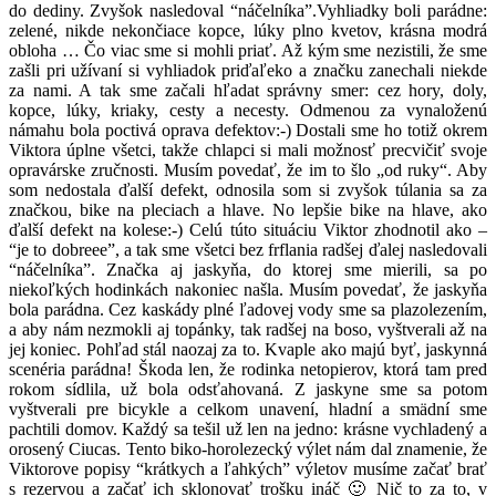
do dediny. Zvyšok nasledoval “náčelníka”.Vyhliadky boli parádne:
zelené, nikde nekončiace kopce, lúky plno kvetov, krásna modrá
obloha … Čo viac sme si mohli priať. Až kým sme nezistili, že sme
zašli pri užívaní si vyhliadok priďaľeko a značku zanechali niekde
za nami. A tak sme začali hľadat správny smer: cez hory, doly,
kopce, lúky, kriaky, cesty a necesty. Odmenou za vynaloženú
námahu bola poctivá oprava defektov:-) Dostali sme ho totiž okrem
Viktora úplne všetci, takže chlapci si mali možnosť precvičiť svoje
opravárske zručnosti. Musím povedať, že im to šlo „od ruky“. Aby
som nedostala ďalší defekt, odnosila som si zvyšok túlania sa za
značkou, bike na pleciach a hlave. No lepšie bike na hlave, ako
ďalší defekt na kolese:-) Celú túto situáciu Viktor zhodnotil ako –
“je to dobreee”, a tak sme všetci bez frflania radšej ďalej nasledovali
“náčelníka”. Značka aj jaskyňa, do ktorej sme mierili, sa po
niekoľkých hodinkách nakoniec našla. Musím povedať, že jaskyňa
bola parádna. Cez kaskády plné ľadovej vody sme sa plazolezením,
a aby nám nezmokli aj topánky, tak radšej na boso, vyštverali až na
jej koniec. Pohľad stál naozaj za to. Kvaple ako majú byť, jaskynná
scenéria parádna! Škoda len, že rodinka netopierov, ktorá tam pred
rokom sídlila, už bola odsťahovaná. Z jaskyne sme sa potom
vyštverali pre bicykle a celkom unavení, hladní a smädní sme
pachtili domov. Každý sa tešil už len na jedno: krásne vychladený a
orosený Ciucas. Tento biko-horolezecký výlet nám dal znamenie, že
Viktorove popisy “krátkych a ľahkých” výletov musíme začať brať
s rezervou a začať ich sklonovať trošku ináč 🙂 Nič to za to, v