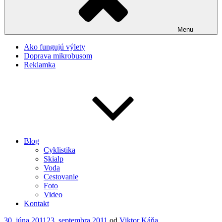
Menu
Ako fungujú výlety
Doprava mikrobusom
Reklamka
Blog
Cyklistika
Skialp
Voda
Cestovanie
Foto
Video
Kontakt
Publikované
30. júna 2011
23. septembra 2011
od
Viktor Káňa