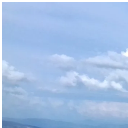
Prejsť
na
obsah