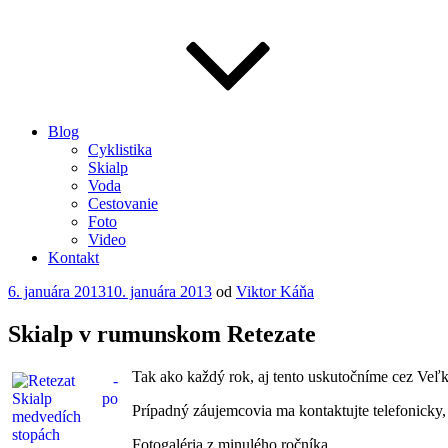
Blog
Cyklistika
Skialp
Voda
Cestovanie
Foto
Video
Kontakt
Publikované
6. januára 2013
10. januára 2013
od
Viktor Káňa
Skialp v rumunskom Retezate
Tak ako každý rok, aj tento uskutočníme cez Veľk
Prípadný záujemcovia ma kontaktujte telefonicky,
Fotogaléria z minulého ročníka