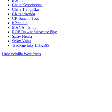
Boat4u
Chata Kosodrevina
Chata Trangoška
CK Anakonda
CK Sancho Tour
K2 studio
MANA – Shop
ROBFin – nafukovacie člny
Splav Hrona
Splav Váhu
Tradičné luky LUKBIS
Hrdo poháňa WordPress