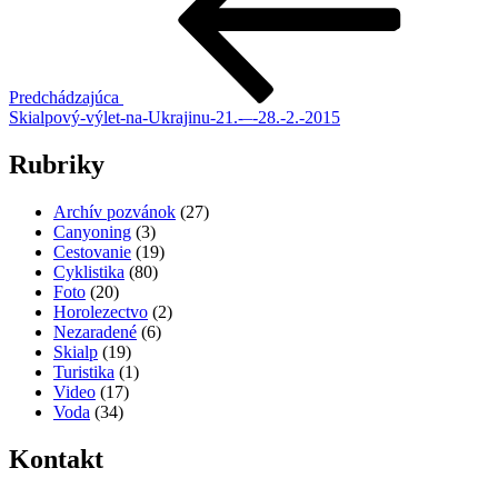
článku
Predchádzajúca
Skialpový-výlet-na-Ukrajinu-21.-–-28.-2.-2015
Rubriky
Archív pozvánok
(27)
Canyoning
(3)
Cestovanie
(19)
Cyklistika
(80)
Foto
(20)
Horolezectvo
(2)
Nezaradené
(6)
Skialp
(19)
Turistika
(1)
Video
(17)
Voda
(34)
Kontakt