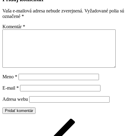
Vaša e-mailová adresa nebude zverejnená.
Vyžadované polia sú
označené
*
Komentár
*
Meno
*
E-mail
*
Adresa webu
Navigácia
Predchádzajúci
článok
v