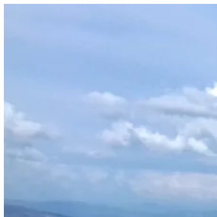
Prejsť
na
obsah