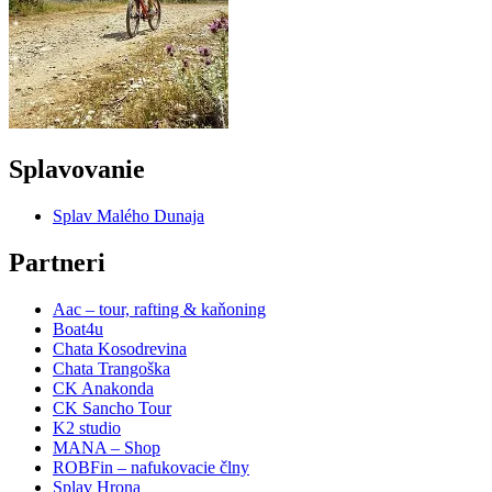
Splavovanie
Splav Malého Dunaja
Partneri
Aac – tour, rafting & kaňoning
Boat4u
Chata Kosodrevina
Chata Trangoška
CK Anakonda
CK Sancho Tour
K2 studio
MANA – Shop
ROBFin – nafukovacie člny
Splav Hrona