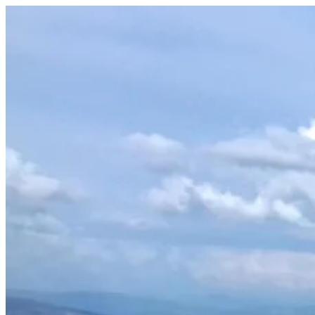
Prejsť
na
obsah