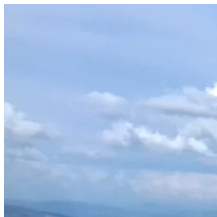
Prejsť
na
obsah