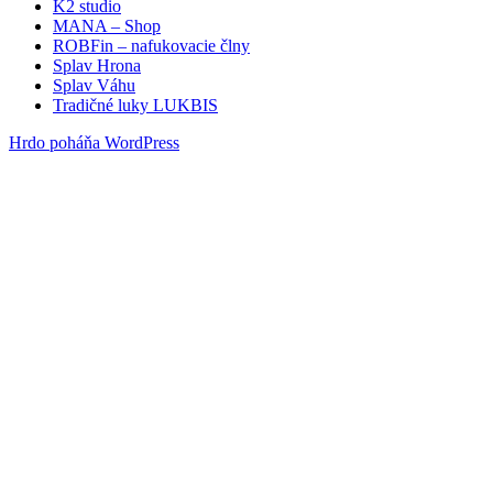
K2 studio
MANA – Shop
ROBFin – nafukovacie člny
Splav Hrona
Splav Váhu
Tradičné luky LUKBIS
Hrdo poháňa WordPress