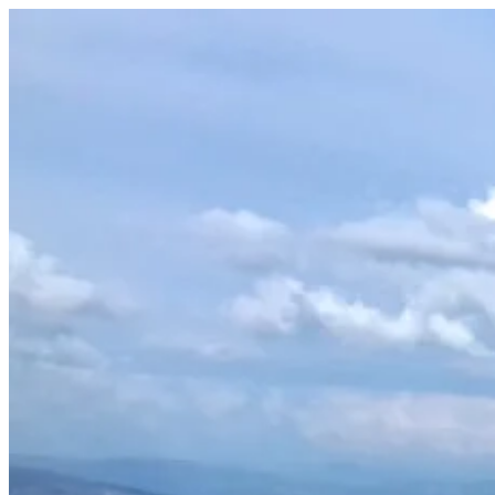
Prejsť
na
obsah