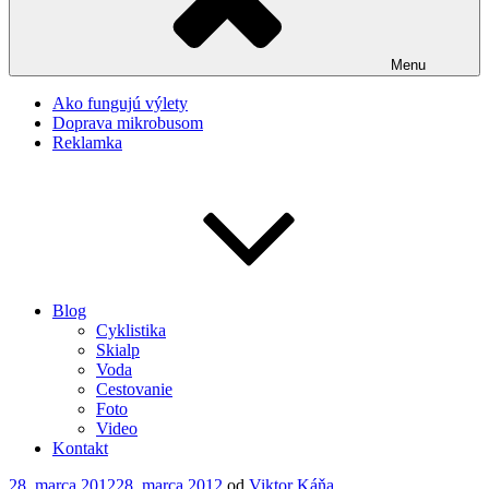
Menu
Ako fungujú výlety
Doprava mikrobusom
Reklamka
Blog
Cyklistika
Skialp
Voda
Cestovanie
Foto
Video
Kontakt
Publikované
28. marca 2012
28. marca 2012
od
Viktor Káňa