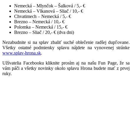
Nemecká – Mlynčok – Šalková / 5,- €
Nemecká – Vlkanová – Sliač / 10,- €
Chvatimech – Nemecká / 5,- €
Brezno – Nemecká / 10,- €
Polomka – Nemecká / 15,- €
Brezno – Sliač / 20,- € (dva dni)
Nezabudnite si na splav zbaliť suché oblečenie radšej dupľovane.
Všetky ostatné podmienky splavu nájdete na vynovenej stránke
www.splav-hrona.sk
.
Užívatelia Facebooku kliknite prosím aj na našu Fun Page, že sa
vám páči a všetky novinky okolo splavu Hrona budete mať z prvej
ruky.