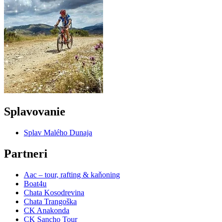
Splavovanie
Splav Malého Dunaja
Partneri
Aac – tour, rafting & kaňoning
Boat4u
Chata Kosodrevina
Chata Trangoška
CK Anakonda
CK Sancho Tour