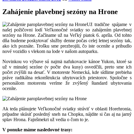
Zahájenie plavebnej sezóny na Hrone
Už tradične spájame v
našej požičovni lodí Veľkonočné sviatky so zahájením plavebnej
sezóny na Hrone. Začíname už na Veľký piatok 6. apríla. Od tohto
dňa budeme poskytovať služby denne počas celej letnej sezóny tak,
ako ich poznáte. Trošku sme prezbrojili, čo iste oceníte a pribudlo
nové vozidlo s vlekom na lode v našom autoparku.
Novinkou vo výbave sú najmä nafukovacie kánoe Yukon, ktoré sa
už v minulej sezóne (v počte dva kusy) osvedčili, preto sme ich
počet zvýšili na desať. V motoreste Nemecká, kde sídlime prebieha
práve radikálna rekonštrukcia ubytovacích priestorov. Spoločne s
personálom motorestu veríme že zvýšený štandard ubytovania
oceníte.
Ak teda plánujete Veľkonočné sviatky stráviť v oblasti Horehronia,
prípadne skúsiť posledný sneh na Chopku, nájdite si čas aj na jarný
splav Hrona. Fajnšmekri už vedia o čom to je.
V ponuke máme nasledovné trasy: