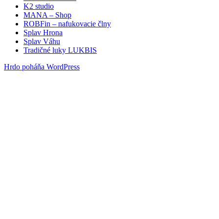
K2 studio
MANA – Shop
ROBFin – nafukovacie člny
Splav Hrona
Splav Váhu
Tradičné luky LUKBIS
Hrdo poháňa WordPress