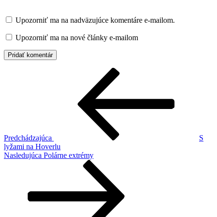
Upozorniť ma na nadväzujúce komentáre e-mailom.
Upozorniť ma na nové články e-mailom
Navigácia
Predchádzajúci
článok
v
článku
Predchádzajúca
S
lyžami na Hoverlu
Ďalší
Nasledujúca
Polárne extrémy
článok