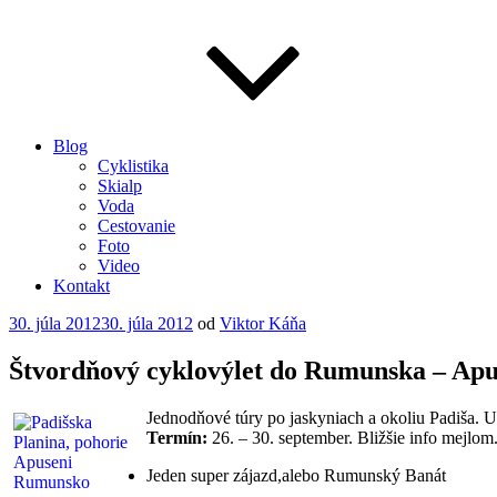
Blog
Cyklistika
Skialp
Voda
Cestovanie
Foto
Video
Kontakt
Publikované
30. júla 2012
30. júla 2012
od
Viktor Káňa
Štvordňový cyklovýlet do Rumunska – Apu
Jednodňové túry po jaskyniach a okoliu Padiša. U
Termín:
26. – 30. september. Bližšie info mejlom
Jeden super zájazd,alebo Rumunský Banát