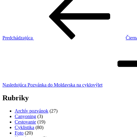
článok
v
článku
Predchádzajúca
Čiern
Ďalší
článok
Nasledujúca
Pozvánka do Moldavska na cyklovýlet
Rubriky
Archív pozvánok
(27)
Canyoning
(3)
Cestovanie
(19)
Cyklistika
(80)
Foto
(20)