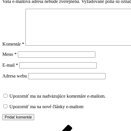
Vaša e-mailová adresa nebude zverejnená.
Vyžadované polia sú ozna
Komentár
*
Meno
*
E-mail
*
Adresa webu
Upozorniť ma na nadväzujúce komentáre e-mailom.
Upozorniť ma na nové články e-mailom
Navigácia
Predchádzajúci