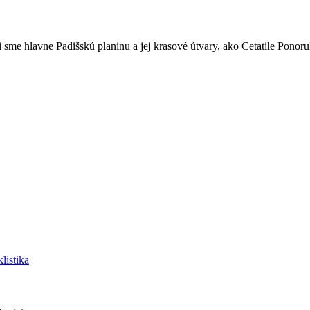
 sme hlavne Padišskú planinu a jej krasové útvary, ako Cetatile Ponor
listika