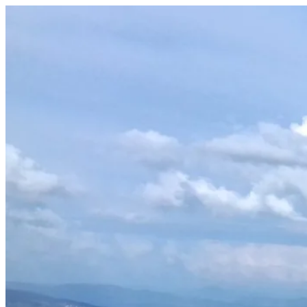
Prejsť
na
obsah