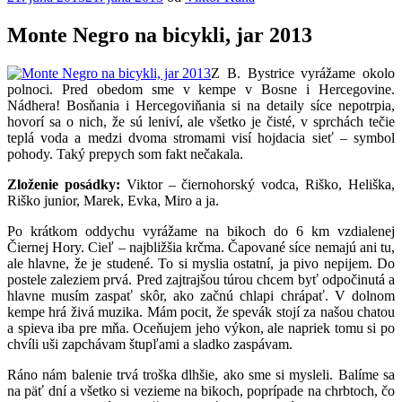
Monte Negro na bicykli, jar 2013
Z B. Bystrice vyrážame okolo
polnoci. Pred obedom sme v kempe v Bosne i Hercegovine.
Nádhera! Bosňania i Hercegoviňania si na detaily síce nepotrpia,
hovorí sa o nich, že sú leniví, ale všetko je čisté, v sprchách tečie
teplá voda a medzi dvoma stromami visí hojdacia sieť – symbol
pohody. Taký prepych som fakt nečakala.
Zloženie posádky:
Viktor – čiernohorský vodca, Riško, Heliška,
Riško junior, Marek, Evka, Miro a ja.
Po krátkom oddychu vyrážame na bikoch do 6 km vzdialenej
Čiernej Hory. Cieľ – najbližšia krčma. Čapované síce nemajú ani tu,
ale hlavne, že je studené. To si myslia ostatní, ja pivo nepijem. Do
postele zaleziem prvá. Pred zajtrajšou túrou chcem byť odpočinutá a
hlavne musím zaspať skôr, ako začnú chlapi chrápať. V dolnom
kempe hrá živá muzika. Mám pocit, že spevák stojí za našou chatou
a spieva iba pre mňa. Oceňujem jeho výkon, ale napriek tomu si po
chvíli uši zapchávam štupľami a sladko zaspávam.
Ráno nám balenie trvá troška dlhšie, ako sme si mysleli. Balíme sa
na päť dní a všetko si vezieme na bikoch, poprípade na chrbtoch, čo