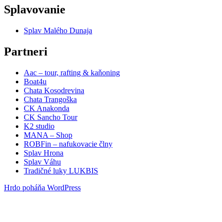
Splavovanie
Splav Malého Dunaja
Partneri
Aac – tour, rafting & kaňoning
Boat4u
Chata Kosodrevina
Chata Trangoška
CK Anakonda
CK Sancho Tour
K2 studio
MANA – Shop
ROBFin – nafukovacie člny
Splav Hrona
Splav Váhu
Tradičné luky LUKBIS
Hrdo poháňa WordPress