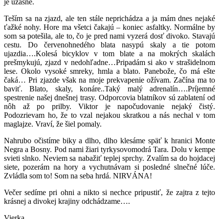
je úžasne.
Teším sa na zjazd, ale ten stále neprichádza a ja mám dnes nejaké
ťažké nohy. Hore ma všetci čakajú – koniec asfaltky. Normálne by
som sa potešila, ale to, čo je pred nami vyzerá dosť divoko. Stavajú
cestu. Do červenohnedého blata nasypú skaly a tie potom
ujazdia….Kolesá bicyklov v tom blate a na mokrých skalách
prešmykujú, zjazd v nedohľadne…Pripadám si ako v strašidelnom
lese. Okolo vysoké smreky, hmla a blato. Panebože, čo má ešte
čaká… Pri zjazde však na moje prekvapenie ožívam. Začína ma to
baviť. Blato, skaly, konáre..Taký malý adrenalín….Príjemné
spestrenie našej dnešnej trasy. Odporcovia blatníkov sú zablatení od
nôh až po prilby. Viktor je napočudovanie nejaký čistý.
Podozrievam ho, že to vzal nejakou skratkou a nás nechal v tom
maglajze. Vraví, že šiel pomaly.
Nahrubo očistíme biky a dlho, dlho klesáme späť k hranici Monte
Negra a Bosny. Pod nami žiari tyrkysovomodrá Tara. Dolu v kempe
svieti slnko. Neviem sa nabažiť teplej sprchy. Zvalím sa do hojdacej
siete, pozerám na hory a vychutnávam si posledné slnečné lúče.
Zvládla som to! Som na seba hrdá. NIRVÁNA!
Večer sedíme pri ohni a nikto si nechce pripustiť, že zajtra z tejto
krásnej a divokej krajiny odchádzame….
Vierka