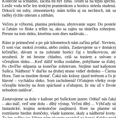
Konečne sa schladilo, začína mi byť zima. Teším sa na teplú sprchu.
Lenže voda tečie len tenkým pramienkom a horúcu strieda studená.
Drkocú mi zuby, zimomriavky mám tuším aj na nechtoch, tak sa
radšej rýchlo utieram a zdrhám.
Večera je výborná, planina prekrásna, ubytovanie super. Do postele
si ľahám vo fliske a teším sa, ako sa zajtra na slniečku zohrejem.
Presne na tom slnku, ktorému som dnes nadávala…
Ráno je primračené a po pár kilometroch nám začína pršať. Neviem,
či som viac mokrá zvonku, alebo znútra. Zastavujeme sa v domácej
krčmičke, dávam si na zohriatie horúci čaj s hruškovicou, ale
nezaberá. Je mi hrozne chladno, celá sa trasiem a snívam o
včerajšom slnku….Keď dážď troška zoslabne, pohýňame sa ďalej.
Po chvíľke stúpania sa konečne zohrievam. Stojíme nad kaňonom
Sušica. Nádhera! V diaľke na druhej strane vidieť dedinku – Čierna
Hora. Tam sa musíme dostať. Čaká nás krásny zjazd terénom a čo je
hlavné – vychádza slnko. Som zachránená! Oľutujem všetky svoje
včerajšie hriechy na ňom spáchané a sľubujem, že mu už v živote
nebudem nadávať.
Zastavujeme sa dolu v kaňone pri Sušickom jazere. Odtiaľ nás čaká
– ako ináč, veď sme dolu – dlhý výstup. Veľmi dlhý… Výhľady sú
fantastické, krajina neskutočne zaujímavá. Hore na planine sú
roztrúsene biedne domčeky, všade kamene, skaly a nádherné kvety.
Tu len začína jar. Viktor nám ukazuje vysielač na kopci ďaleko pred