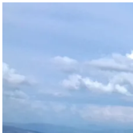
Prejsť
na
obsah