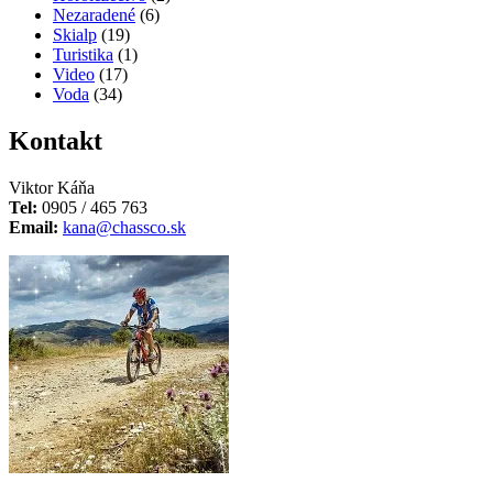
Nezaradené
(6)
Skialp
(19)
Turistika
(1)
Video
(17)
Voda
(34)
Kontakt
Viktor Káňa
Tel:
0905 / 465 763
Email:
kana@chassco.sk