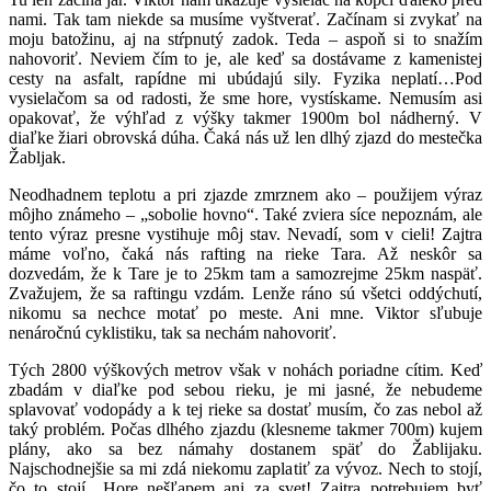
nami. Tak tam niekde sa musíme vyštverať. Začínam si zvykať na
moju batožinu, aj na stŕpnutý zadok. Teda – aspoň si to snažím
nahovoriť. Neviem čím to je, ale keď sa dostávame z kamenistej
cesty na asfalt, rapídne mi ubúdajú sily. Fyzika neplatí…Pod
vysielačom sa od radosti, že sme hore, vystískame. Nemusím asi
opakovať, že výhľad z výšky takmer 1900m bol nádherný. V
diaľke žiari obrovská dúha. Čaká nás už len dlhý zjazd do mestečka
Žabljak.
Neodhadnem teplotu a pri zjazde zmrznem ako – použijem výraz
môjho známeho – „sobolie hovno“. Také zviera síce nepoznám, ale
tento výraz presne vystihuje môj stav. Nevadí, som v cieli! Zajtra
máme voľno, čaká nás rafting na rieke Tara. Až neskôr sa
dozvedám, že k Tare je to 25km tam a samozrejme 25km naspäť.
Zvažujem, že sa raftingu vzdám. Lenže ráno sú všetci oddýchutí,
nikomu sa nechce motať po meste. Ani mne. Viktor sľubuje
nenáročnú cyklistiku, tak sa nechám nahovoriť.
Tých 2800 výškových metrov však v nohách poriadne cítim. Keď
zbadám v diaľke pod sebou rieku, je mi jasné, že nebudeme
splavovať vodopády a k tej rieke sa dostať musím, čo zas nebol až
taký problém. Počas dlhého zjazdu (klesneme takmer 700m) kujem
plány, ako sa bez námahy dostanem späť do Žablijaku.
Najschodnejšie sa mi zdá niekomu zaplatiť za vývoz. Nech to stojí,
čo to stojí…Hore nešľapem ani za svet! Zajtra potrebujem byť