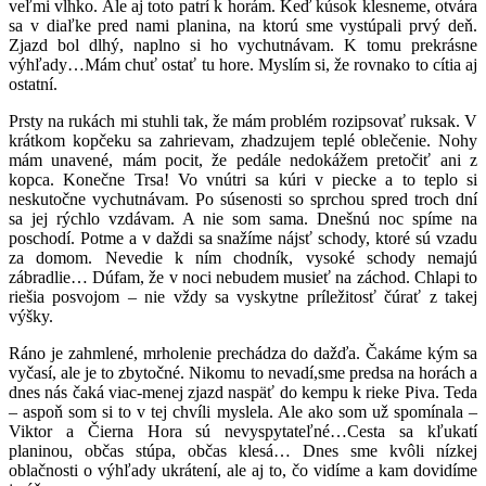
veľmi vlhko. Ale aj toto patrí k horám. Keď kúsok klesneme, otvára
sa v diaľke pred nami planina, na ktorú sme vystúpali prvý deň.
Zjazd bol dlhý, naplno si ho vychutnávam. K tomu prekrásne
výhľady…Mám chuť ostať tu hore. Myslím si, že rovnako to cítia aj
ostatní.
Prsty na rukách mi stuhli tak, že mám problém rozipsovať ruksak. V
krátkom kopčeku sa zahrievam, zhadzujem teplé oblečenie. Nohy
mám unavené, mám pocit, že pedále nedokážem pretočiť ani z
kopca. Konečne Trsa! Vo vnútri sa kúri v piecke a to teplo si
neskutočne vychutnávam. Po súsenosti so sprchou spred troch dní
sa jej rýchlo vzdávam. A nie som sama. Dnešnú noc spíme na
poschodí. Potme a v daždi sa snažíme nájsť schody, ktoré sú vzadu
za domom. Nevedie k ním chodník, vysoké schody nemajú
zábradlie… Dúfam, že v noci nebudem musieť na záchod. Chlapi to
riešia posvojom – nie vždy sa vyskytne príležitosť čúrať z takej
výšky.
Ráno je zahmlené, mrholenie prechádza do dažďa. Čakáme kým sa
vyčasí, ale je to zbytočné. Nikomu to nevadí,sme predsa na horách a
dnes nás čaká viac-menej zjazd naspäť do kempu k rieke Piva. Teda
– aspoň som si to v tej chvíli myslela. Ale ako som už spomínala –
Viktor a Čierna Hora sú nevyspytateľné…Cesta sa kľukatí
planinou, občas stúpa, občas klesá… Dnes sme kvôli nízkej
oblačnosti o výhľady ukrátení, ale aj to, čo vidíme a kam dovidíme