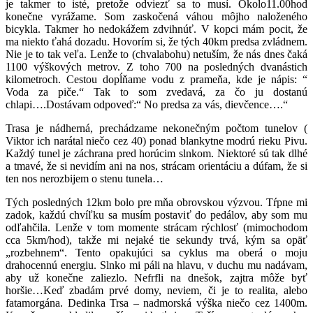
je takmer to isté, pretože odviezť sa to musí. Okolo11.00hod
konečne vyrážame. Som zaskočená váhou môjho naloženého
bicykla. Takmer ho nedokážem zdvihnúť. V kopci mám pocit, že
ma niekto ťahá dozadu. Hovorím si, že tých 40km predsa zvládnem.
Nie je to tak veľa. Lenže to (chvalabohu) netuším, že nás dnes čaká
1100 výškových metrov. Z toho 700 na posledných dvanástich
kilometroch. Cestou dopĺňame vodu z prameňa, kde je nápis: “
Voda za piče.“ Tak to som zvedavá, za čo ju dostanú
chlapi….Dostávam odpoveď:“ No predsa za vás, dievčence….“
Trasa je nádherná, prechádzame nekonečným počtom tunelov (
Viktor ich narátal niečo cez 40) ponad blankytne modrú rieku Pivu.
Každý tunel je záchrana pred horúcim slnkom. Niektoré sú tak dlhé
a tmavé, že si nevidím ani na nos, strácam orientáciu a dúfam, že si
ten nos nerozbijem o stenu tunela…
Tých posledných 12km bolo pre mňa obrovskou výzvou. Tŕpne mi
zadok, každú chvíľku sa musím postaviť do pedálov, aby som mu
odľahčila. Lenže v tom momente strácam rýchlosť (mimochodom
cca 5km/hod), takže mi nejaké tie sekundy trvá, kým sa opäť
„rozbehnem“. Tento opakujúci sa cyklus ma oberá o moju
drahocennú energiu. Slnko mi páli na hlavu, v duchu mu nadávam,
aby už konečne zaliezlo. Nefrfli na dnešok, zajtra môže byť
horšie…Keď zbadám prvé domy, neviem, či je to realita, alebo
fatamorgána. Dedinka Trsa – nadmorská výška niečo cez 1400m.