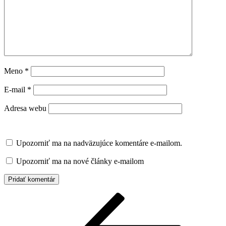
Meno
*
E-mail
*
Adresa webu
Upozorniť ma na nadväzujúce komentáre e-mailom.
Upozorniť ma na nové články e-mailom
Navigácia
Predchádzajúci
článok
v