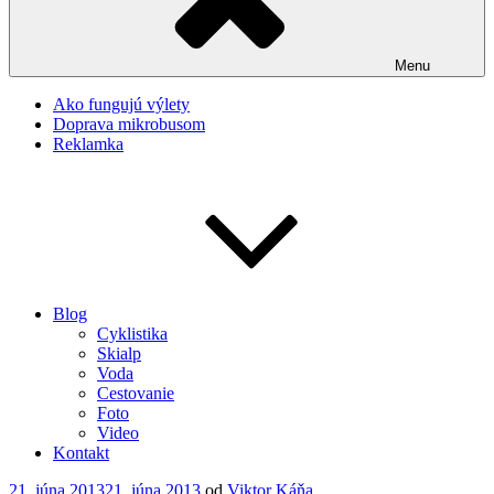
Menu
Ako fungujú výlety
Doprava mikrobusom
Reklamka
Blog
Cyklistika
Skialp
Voda
Cestovanie
Foto
Video
Kontakt
Publikované
21. júna 2013
21. júna 2013
od
Viktor Káňa