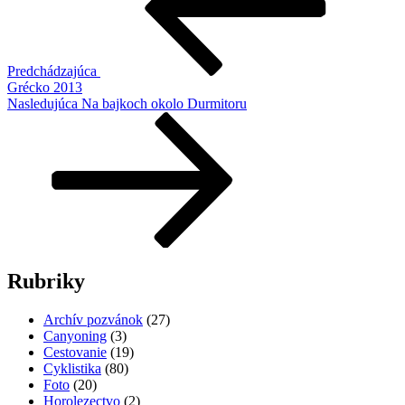
článku
Predchádzajúca
Grécko 2013
Ďalší
Nasledujúca
Na bajkoch okolo Durmitoru
článok
Rubriky
Archív pozvánok
(27)
Canyoning
(3)
Cestovanie
(19)
Cyklistika
(80)
Foto
(20)
Horolezectvo
(2)