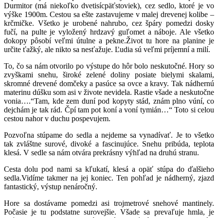
Durmitor (má niekoľko dvetisícpäťstoviek), cez sedlo, ktoré je vo
výške 1900m. Cestou sa ešte zastavujeme v malej drevenej kolibe –
krčmičke. Všetko je urobené nahrubo, cez špáry pomedzi dosky
fučí, na pulte je vyložený hrdzavý guľomet a náboje. Ale všetko
dokopy pôsobí veľmi útulne a pekne.Život tu hore na planine je
určite ťažký, ale nikto sa nesťažuje. Ľudia sú veľmi príjemní a milí.
To, čo sa nám otvorilo po výstupe do hôr bolo neskutočné. Hory so
zvyškami snehu, široké zelené doliny posiate bielymi skalami,
skromné drevené domčeky a pasúce sa ovce a kravy. Tak nádhernú
materinu dúšku som asi v živote nevidela. Rastie všade a neskutočne
vonia….“Tam, kde zem duní pod kopyty stád, znám plno vúní, co
dejchám je tak rád. Čpí tam pot koní a voní tymián…“ Toto si celou
cestou nahor v duchu pospevujem.
Pozvoľna stúpame do sedla a nejdeme sa vynadívať. Je to všetko
tak zvláštne surové, divoké a fascinujúce. Snehu pribúda, teplota
klesá. V sedle sa nám otvára prekrásny výhľad na druhú stranu.
Cesta dolu pod nami sa kľukatí, klesá a opäť stúpa do ďalšieho
sedla.Vidíme takmer na jej koniec. Ten pohľad je nádherný, zjazd
fantastický, výstup nenáročný.
Hore sa dostávame pomedzi asi trojmetrové snehové mantinely.
Počasie je tu podstatne surovejšie. Všade sa prevaľuje hmla, je