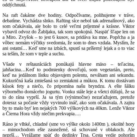
oddýchnutá.
Na raft čakáme dve hodiny. Odpočívame, polihujeme v tráve,
debatíme. Vychádza slnko. Rafting síce nebol tak adrenalínový, ako
som očakávala, ale bolo to celé veľmi príjemné a krásne. Viktor
vybavil odvoz do Žabljaku, tak som spokojná. Naspäť šľape len on
a Miro. Zvyšok – to jest 6 kusov, sa pridáva ku mne. Popŕcha a ja
vôbec nemám výčitky svedomia, že som to dnes vzdala. Myslím, že
ani ostatní… Keď sme na izbách, spustí sa príšerný lejak a o to viac
sa teším, že som v teple a suchu.
Všade v reštauráciách ponúkajú hlavne mäso – teľacina,
jahňacina…Keď to podmienky dovoľujú, som vegetarián, preto,
keď na jedálnom lístku objavujem polentu, neváham ani sekundu.
Kukuričná kaša zmiešaná so zemiakmi a múkou. K tomu dostávam
kúsok fety a niečo, čo pripomína našu bryndzu. A ešte šálku
výborného domáceho jogurtu. Vonku stále leje a všetci dúfajú, že sa
to do rána vyprší. Ja sa tým (výnimočne) nezaťažujem, pretože
doteraz sa počasie vždy vyvinulo ináč, ako som očakávala. A zajtra
by to malo byť len nejakých 700 výškových na 40km. Lenže Viktor
a Čierna Hora vždy niečim prekvapia….
Ráno je vlhké, chladné (sme vo výške okolo 1400m ), okolité hory
– mimochodom ešte zasnežené, sú schované v oblakoch. Ale
neprší… Vyrážame späť do dedinky Trsa. Cesta vedie pohorím