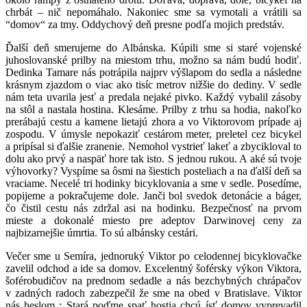
chrbát – nič nepomáhalo. Nakoniec sme sa vymotali a vrátili sa
“domov“ za tmy. Oddychový deň presne podľa mojich predstáv.
Ďalší deň smerujeme do Albánska. Kúpili sme si staré vojenské
juhoslovanské prilby na miestom trhu, možno sa nám budú hodiť.
Dedinka Tamare nás potrápila najprv výšlapom do sedla a následne
krásnym zjazdom o viac ako tisíc metrov nižšie do dediny. V sedle
nám teta uvarila jesť a predala nejaké pivko. Každý vybalil zásoby
na stôl a nastala hostina. Klesáme. Prilby z trhu sa hodia, nakoľko
prerábajú cestu a kamene lietajú zhora a vo Viktorovom prípade aj
zospodu. V úmysle nepokaziť cestárom meter, preletel cez bicykel
a pripísal si ďalšie zranenie. Nemohol vystrieť lakeť a zbycikloval to
dolu ako prvý a naspäť hore tak isto. S jednou rukou. A aké sú tvoje
výhovorky? Vyspíme sa ôsmi na šiestich posteliach a na ďalší deň sa
vraciame. Necelé tri hodinky bicyklovania a sme v sedle. Posedíme,
popijeme a pokračujeme dole. Janči bol svedok detonácie a báger,
čo čistil cestu nás zdržal asi na hodinku. Bezpečnosť na prvom
mieste a dokonalé miesto pre adeptov Darwinovej ceny za
najbizarnejšie úmrtia. To sú albánsky cestári.
Večer sme u Semíra, jednoruký Viktor po celodennej bicyklovačke
zavelil odchod a ide sa domov. Excelentný šoférsky výkon Viktora,
šoférobudičov na prednom sedadle a nás bezchybných chrápačov
v zadných radoch zabezpečil že sme na obed v Bratislave. Viktor
nás heslom : Stará poďme spať hostia chcú ísť domov vyprevadil