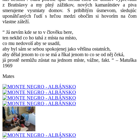
z Bratislavy a my plný zážitkov, nových kamarátstiev a piva
smerujeme vysmiaty domov. S priblblým úsmevom, sledujúc
uponáhľaných ľudí s hrčou medzi obočím si hovorím na čom
vlastne záleží.
“ Já nevím kde se to v člověku bere,
ten neklid co ho tahá z místa na místo,
co mu nedovolí aby se usadil,
aby byl sám se sebou spokojenej jako většina ostatních,
aby dělal jenom to co se má a říkal jenom to co se od něj čeká,
já prostě nemůžu zústat na jednom míste, vážne, fakt. “ – Matuška
1969
Mates