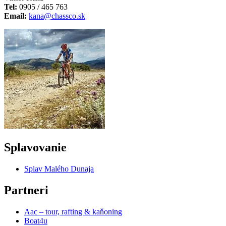
Tel:
0905 / 465 763
Email:
kana@chassco.sk
Splavovanie
Splav Malého Dunaja
Partneri
Aac – tour, rafting & kaňoning
Boat4u