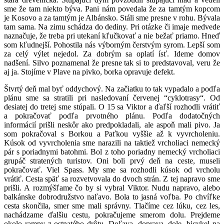
sme že tam niekto býva. Pani nám povedala že za tamtým kopcom
je Kosovo a za tamtým je Albánsko. Stáli sme presne v rohu. Bývala
tam sama. Na zimu schádza do dediny. Pri otázke či imaje medvede
naznačuje, že treba pri utekaní kľučkovať a nie bežať priamo. Hneď
som kľudnejší. Pohostila nás výborným čerstvým syrom. Lepší som
za celý výlet nejedol. Za dobrým sa oplatí ísť. Ideme domov
nadšení. Silvo poznamenal že presne tak si to predstavoval, veru že
aj ja. Stojíme v Plave na pivko, borka opravuje defekt.
Štvrtý deň mal byť oddychový. Na začiatku to tak vypadalo a podľa
plánu sme sa stratili pri nasledovaní červenej “cyklotrasy“. Od
desiatej do tretej sme stúpali. O 15 sa Viktor a ďaľší rozhodli vrátiť
a pokračovať podľa prvotného plánu. Podľa dodatočných
informácií prišli neskôr ako predpokladali, ale aspoň mali pivo. Ja
som pokračoval s Borkou a Paťkou vyššie až k vyvrcholeniu.
Kúsok od vyvrcholenia sme narazili na taktiež vrcholiaci nemecký
pár s poriadnymi batohmi. Bol z toho poriadny nemecký vrcholiaci
grupáč stratených turistov. Oni boli prvý deň na ceste, museli
pokračovať. Viel Spass. My sme sa rozhodli kúsok od vrcholu
vrátiť. Cesta späť sa rozvetvovala do dvoch strán. Z tej napravo sme
prišli. A rozmýšľame čo by si vybral Viktor. Nudu napravo, alebo
balkánske dobrodružstvo naľavo. Bola to jasná voľba. Po chvíľke
cesta skončila, smer sme mali správny. Tlačíme cez lúku, cez les,
nachádzame ďalšiu cestu, pokračujeme smerom dolu. Prejdeme
okolo rampy z ostnatého drôtu. Doľava, doprava, dole, bicykel na