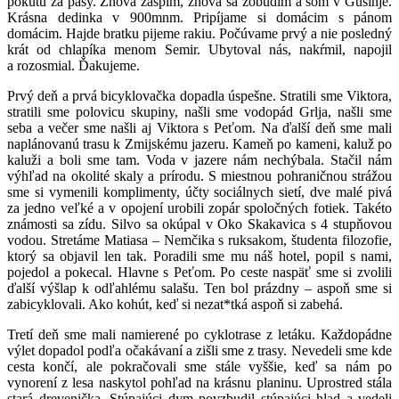
pokutu za pásy. Znova zaspím, znova sa zobudím a som v Gusinje.
Krásna dedinka v 900mnm. Pripíjame si domácim s pánom
domácim. Hajde bratku pijeme rakiu. Počúvame prvý a nie posledný
krát od chlapíka menom Semir. Ubytoval nás, nakŕmil, napojil
a rozosmial. Ďakujeme.
Prvý deň a prvá bicyklovačka dopadla úspešne. Stratili sme Viktora,
stratili sme polovicu skupiny, našli sme vodopád Grlja, našli sme
seba a večer sme našli aj Viktora s Peťom. Na ďalší deň sme mali
naplánovanú trasu k Zmijskému jazeru. Kameň po kameni, kaluž po
kaluži a boli sme tam. Voda v jazere nám nechýbala. Stačil nám
výhľad na okolité skaly a prírodu. S miestnou pohraničnou strážou
sme si vymenili komplimenty, účty sociálnych sietí, dve malé pivá
za jedno veľké a v opojení urobili zopár spoločných fotiek. Takéto
známosti sa zídu. Silvo sa okúpal v Oko Skakavica s 4 stupňovou
vodou. Stretáme Matiasa – Nemčika s ruksakom, študenta filozofie,
ktorý sa objavil len tak. Poradili sme mu náš hotel, popil s nami,
pojedol a pokecal. Hlavne s Peťom. Po ceste naspäť sme si zvolili
ďalší výšlap k odľahlému salašu. Ten bol prázdny – aspoň sme si
zabicyklovali. Ako kohút, keď si nezat*tká aspoň si zabehá.
Tretí deň sme mali namierené po cyklotrase z letáku. Každopádne
výlet dopadol podľa očakávaní a zišli sme z trasy. Nevedeli sme kde
cesta končí, ale pokračovali sme stále vyššie, keď sa nám po
vynorení z lesa naskytol pohľad na krásnu planinu. Uprostred stála
stará drevenička. Stúpajúci dym povzbudil stúpajúci hlad a vedeli