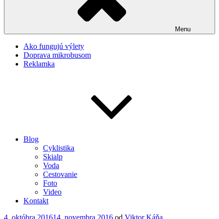
Menu
Ako fungujú výlety
Doprava mikrobusom
Reklamka
Blog
Cyklistika
Skialp
Voda
Cestovanie
Foto
Video
Kontakt
Publikované
4. októbra 2016
14. novembra 2016
od
Viktor Káňa