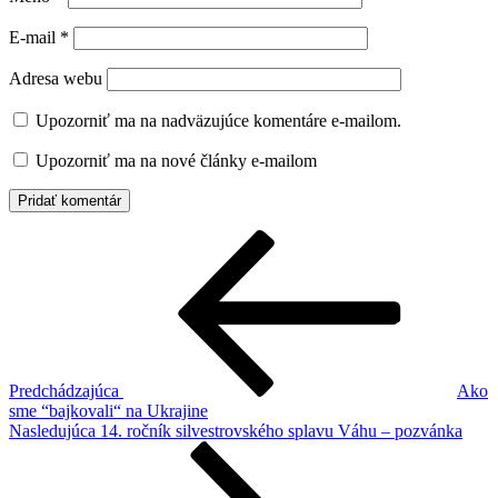
E-mail
*
Adresa webu
Upozorniť ma na nadväzujúce komentáre e-mailom.
Upozorniť ma na nové články e-mailom
Navigácia
Predchádzajúci
článok
v
článku
Predchádzajúca
Ako
sme “bajkovali“ na Ukrajine
Ďalší
Nasledujúca
14. ročník silvestrovského splavu Váhu – pozvánka
článok