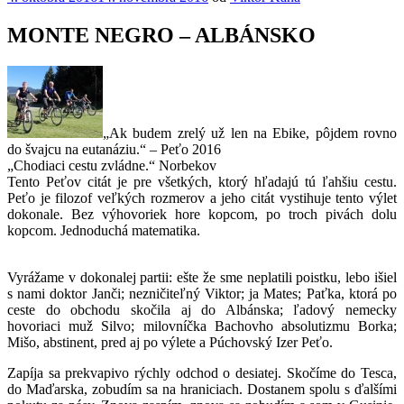
MONTE NEGRO – ALBÁNSKO
„Ak budem zrelý už len na Ebike, pôjdem rovno
do švajcu na eutanáziu.“ – Peťo 2016
„Chodiaci cestu zvládne.“ Norbekov
Tento Peťov citát je pre všetkých, ktorý hľadajú tú ľahšiu cestu.
Peťo je filozof veľkých rozmerov a jeho citát vystihuje tento výlet
dokonale. Bez výhovoriek hore kopcom, po troch pivách dolu
kopcom. Jednoduchá matematika.
Vyrážame v dokonalej partii: ešte že sme neplatili poistku, lebo išiel
s nami doktor Janči; nezničiteľný Viktor; ja Mates; Paťka, ktorá po
ceste do obchodu skočila aj do Albánska; ľadový nemecky
hovoriaci muž Silvo; milovníčka Bachovho absolutizmu Borka;
Mišo, abstinent, pred aj po výlete a Púchovský Izer Peťo.
Zapíja sa prekvapivo rýchly odchod o desiatej. Skočíme do Tesca,
do Maďarska, zobudím sa na hraniciach. Dostanem spolu s ďalšími