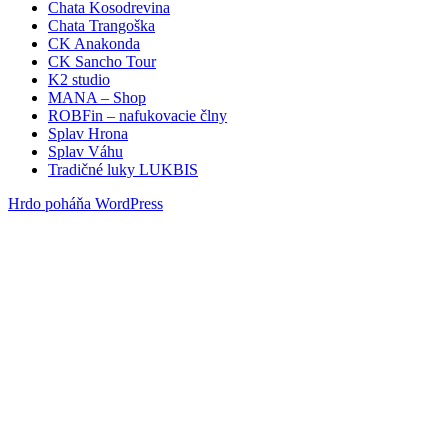
Chata Kosodrevina
Chata Trangoška
CK Anakonda
CK Sancho Tour
K2 studio
MANA – Shop
ROBFin – nafukovacie člny
Splav Hrona
Splav Váhu
Tradičné luky LUKBIS
Hrdo poháňa WordPress