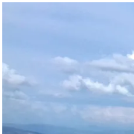
Prejsť
na
obsah